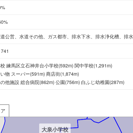
0%
60%
水道公営、水道その他、ガス都市、排水下水、排水浄化槽、排
1741
校 練馬区立石神井台小学校(592m) 関中学校(1,291m)
大泉第三小学校
い物 スーパー(591m) 商店街(1,874m)
大泉北小
の他施設 総合病院(862m) 公園(756m) 白ふじ幼稚園(287m)
リア
大泉小学校