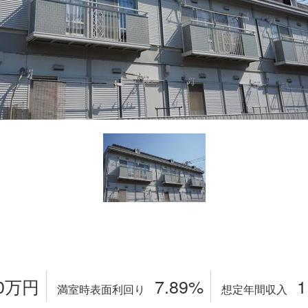
0
万円
7.89%
1
満室時表面利回り
想定年間収入