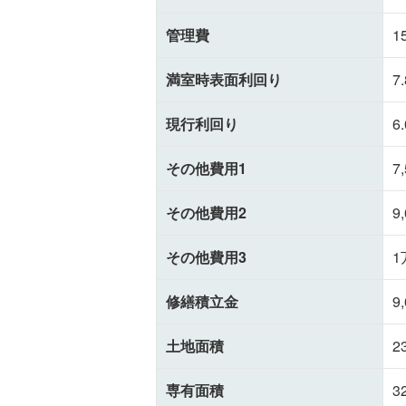
管理費
1
満室時表面利回り
7
現行利回り
6
その他費用1
7
その他費用2
9
その他費用3
1
修繕積立金
9
土地面積
2
専有面積
3