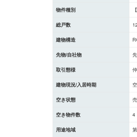
物件種別
総戸数
1
建物構造
R
先物/自社物
取引態様
建物現況/入居時期
空
空き状態
空き物件数
4
用途地域