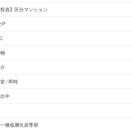
【投資】区分マンション
2戸
C
先物
仲介
室 / 即時
売出中
第一種低層住居専用