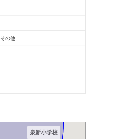
水その他
学校
泉新小学校