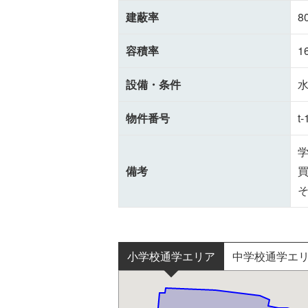
建蔽率
8
容積率
1
設備・条件
物件番号
t-
学
備考
買
そ
小学校通学エリア
中学校通学エ